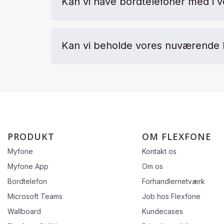
Kan vi have bordtelefoner med i v
Kan vi beholde vores nuværende 
PRODUKT
OM FLEXFONE
Myfone
Kontakt os
Myfone App
Om os
Bordtelefon
Forhandlernetværk
Microsoft Teams
Job hos Flexfone
Wallboard
Kundecases