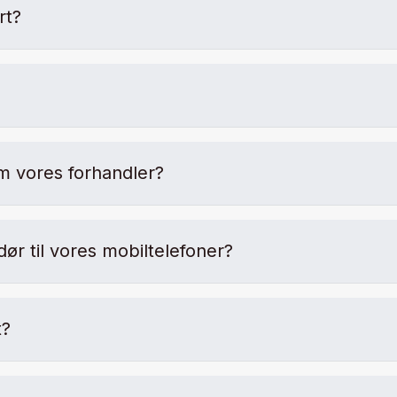
rt?
m vores forhandler?
r til vores mobiltelefoner?
t?