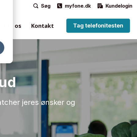
Søg
myfone.dk
Kundelogin
Om os
Kontakt
Tag telefonitesten
e
til håndtering af
bud
n via Myfone-
matcher jeres ønsker og
ordtelefoner