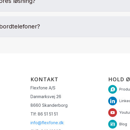
ores løsning?
bordtelefoner?
KONTAKT
HOLD Ø
Flexfone A/S
Produ
Danmarksvej 26
Linke
8660 Skanderborg
Yout
Tlf: 86 51 51 51
info@flexfone.dk
Blog