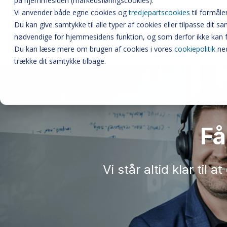
på hjemmesiden (markedsføringscookies).
Lad os tage en snak på 86 51 51 51 eller
Bliv kontaktet
Vi anvender både egne cookies og
tredjepartscookies
til formåle
Du kan give samtykke til alle typer af cookies eller tilpasse dit 
nødvendige for hjemmesidens funktion, og som derfor ikke kan 
Du kan læse mere om brugen af cookies i vores
cookiepolitik
ned
trække dit samtykke tilbage.
Få
Vi står altid klar til