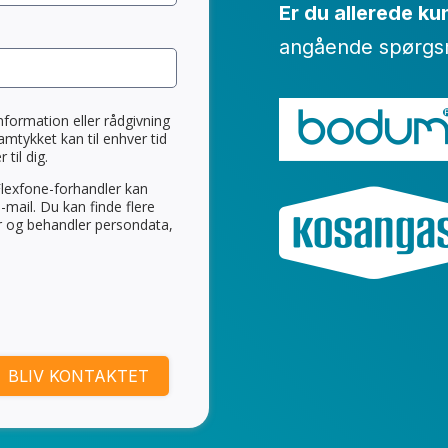
Er du allerede k
angående spørgsmå
INTEGRATIONER
MATERIALER
nformation eller rådgivning
Samtykket kan til enhver tid
PRISER
til dig.
 Flexfone-forhandler kan
mail. Du kan finde flere
r og behandler persondata,