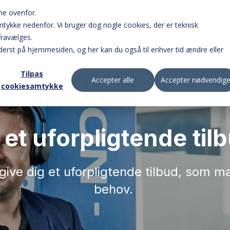
ne ovenfor.
samtykke nedenfor. Vi bruger dog nogle cookies, der er teknisk
fravælges.
Telefoni
erst på hjemmesiden, og her kan du også til enhver tid ændre eller
Tilpas
Accepter alle
Accepter nødvendig
cookiesamtykke
Online omstillingsbord 
opkald.
 et uforpligtende til
Omstil opkald på farte
appen.
 at give dig et uforpligtende tilbud, som 
behov.
Opsæt og brug jeres b
online.