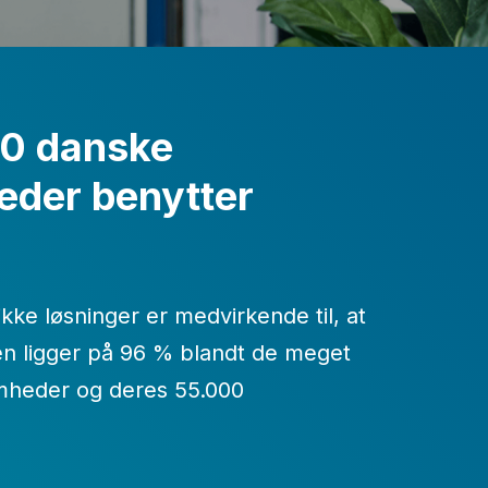
eams.
0 danske
eder benytter
å jeres eget
nikke løsninger er medvirkende til, at
en ligger på 96 % blandt de meget
omheder og deres 55.000