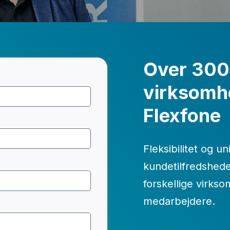
Telefoni integreret i T
Over 300
AI-drevet telefoni
virksomh
Flexfone
Live opkaldsstatistik p
Wallboard.
Fleksibilitet og u
kundetilfredshed
ALLE FUNKTIONER
forskellige virks
medarbejdere.
BUSYLIGHT
SOFTPHONE