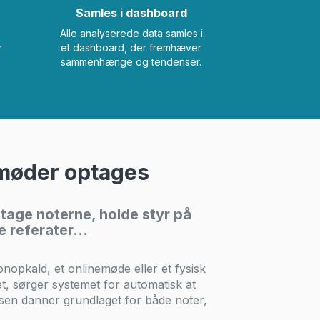
Samles i dashboard
Alle analyserede data samles i
r
et dashboard, der fremhæver
sammenhænge og tendenser.
møder optages
 tage noterne, holde styr på
e referater…
onopkald, et onlinemøde eller et fysisk
t, sørger systemet for automatisk at
sen danner grundlaget for både noter,