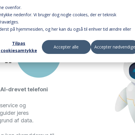
ne ovenfor.
samtykke nedenfor. Vi bruger dog nogle cookies, der er teknisk
fravælges.
Telefoni
erst på hjemmesiden, og her kan du også til enhver tid ændre eller
Tilpas
Accepter alle
Accepter nødvendig
cookiesamtykke
AI
Online omstillingsbord 
opkald.
Omstil opkald på farte
AI-drevet telefoni
appen.
service og
guider jeres
grund af data
.
Opsæt og brug jeres b
online.