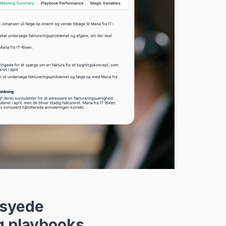
syede
g playbooks