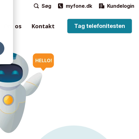
Søg
myfone.dk
Kundelogin
Om os
Kontakt
Tag telefonitesten
e
til håndtering af
n via Myfone-
ordtelefoner