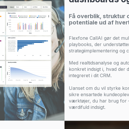
Få overblik, struktur 
potentiale ud af hver
Flexfone CallAI gør det mul
playbooks, der understøtter
strategiimplementering og 
Med realtidsanalyse og au
konkret indsigt i, hvad der 
integreret i dit CRM.
Uanset om du vil styrke ko
sikre ensartede kundeopleve
værktøjer, du har brug for 
værdifuld indsigt.