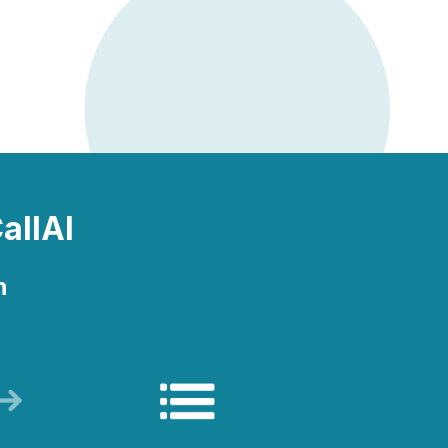
eams.
allAI
å jeres eget
n