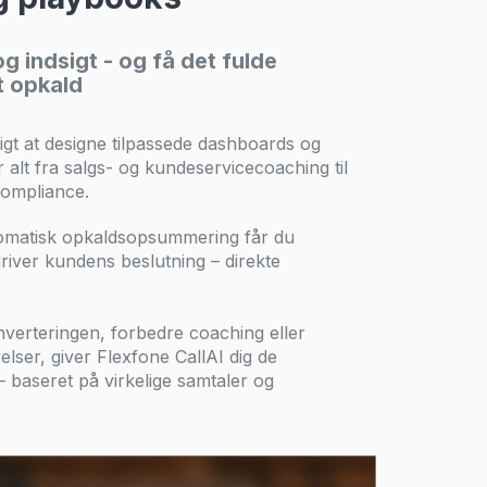
og indsigt - og få det fulde
t opkald
igt at designe tilpassede dashboards og
 alt fra salgs- og kundeservicecoaching til
compliance.
tomatisk opkaldsopsummering får du
driver kundens beslutning – direkte
nverteringen, forbedre coaching eller
lser, giver Flexfone CallAI dig de
– baseret på virkelige samtaler og