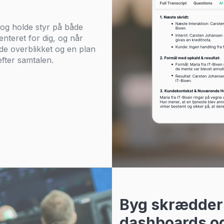
e og holde styr på både
enteret for dig, og når
ede overblikket og en plan
efter samtalen.
Byg skrædder
dashboards o