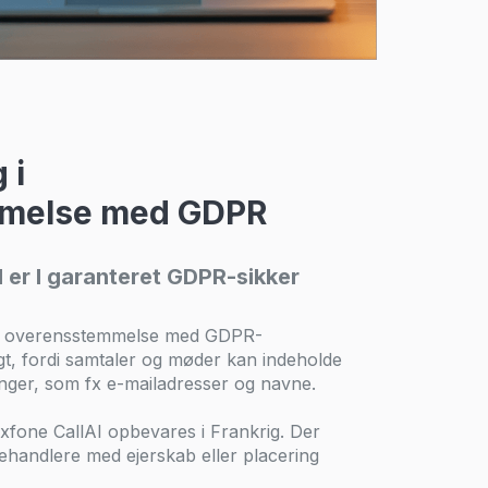
 i
melse med GDPR
 er I garanteret GDPR-sikker
r i overensstemmelse med GDPR-
tigt, fordi samtaler og møder kan indeholde
inger, som fx e-mailadresser og navne.
xfone CallAI opbevares i Frankrig. Der
ehandlere med ejerskab eller placering