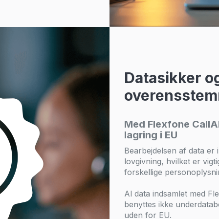
Datasikker og
overensstem
Med Flexfone CallAI
lagring i EU
Bearbejdelsen af data e
lovgivning, hvilket er vig
forskellige personoplysn
Al data indsamlet med Fle
benyttes ikke underdatab
uden for EU.