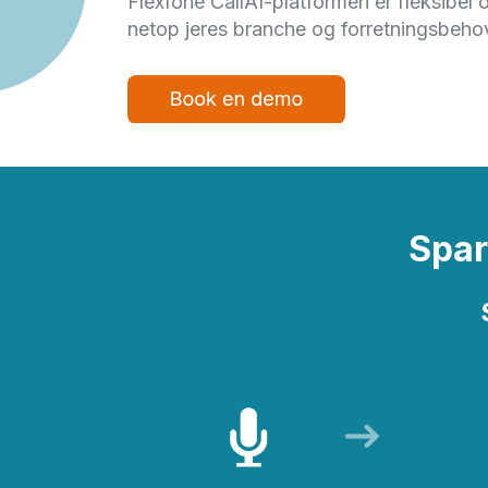
Flexfone CallAI-platformen er fleksibel 
netop jeres branche og forretningsbeho
Spar