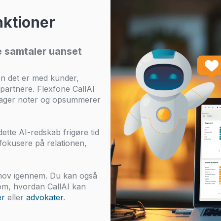
nktioner
ge samtaler uanset
en det er med kunder,
dspartnere.
Flexfone CallAI
 tager noter og opsummerer
dette AI-redskab frigøre tid
n fokusere på relationen,
behov igennem. Du kan også
 om, hvordan CallAI kan
er
eller
advokater
.