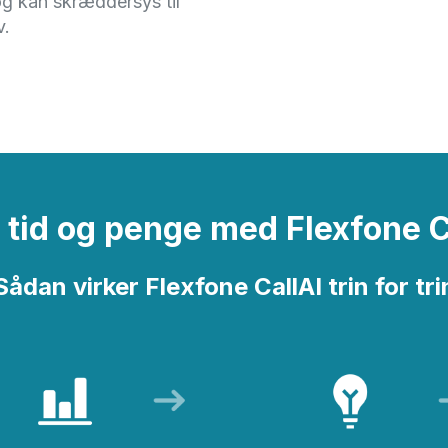
og kan skræddersys til
v.
Telefoni integreret i T
AI-drevet telefoni
 tid og penge med Flexfone C
Live opkaldsstatistik p
Wallboard.
Sådan virker Flexfone CallAI trin for tri
ALLE FUNKTIONER
BUSYLIGHT
SOFTPHONE