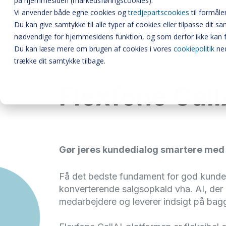
på hjemmesiden (markedsføringscookies).
Lad os tage en snak på 86 51 51 51 eller
Bliv kontaktet
Vi anvender både egne cookies og
tredjepartscookies
til formåle
Du kan give samtykke til alle typer af cookies eller tilpasse dit 
nødvendige for hjemmesidens funktion, og som derfor ikke kan 
Du kan læse mere om brugen af cookies i vores
cookiepolitik
ned
trække dit samtykke tilbage.
Flexfone Call
Gør jeres kundedialog smartere med 
Få det bedste fundament for god kunde
konverterende salgsopkald vha. AI, der 
medarbejdere og leverer indsigt på bag