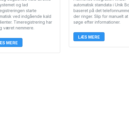
systemet og lad
automatisk stamdata i Unik Bo
registreringen starte
baseret på det telefonnumme
matisk ved indgående kald
der ringer. Slip for manuelt at
klienter. Timeregistrering har
søge efter informationer.
ig været nemmere.
LÆS MERE
ÆS MERE