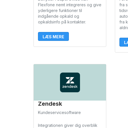
Flexfone nemt integreres og give
fra 
yderligere funktioner til
tids
indgående opkald og
auto
opkaldsinfo på kontakter.
fra 
aldr
LÆS MERE
L
Zendesk
Kundeservicesoftware
Integrationen giver dig overblik