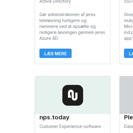
Active Directory
SSO
Gør administrationen af jeres
Give
teleløsning hurtigere og
muli
nemmere ved at opsætte og
Micr
redigere løsningen gennem jeres
ind 
Azure AD.
app’
LÆS MERE
L
nps.today
Pl
Customer Experience-software
Data