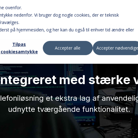
ne ovenfor.
samtykke nedenfor. Vi bruger dog nogle cookies, der er teknisk
fravælges.
Telefoni
erst på hjemmesiden, og her kan du også til enhver tid ændre eller
Tilpas
Accepter alle
Accepter nødvendig
cookiesamtykke
Online omstillingsbord 
opkald.
 integreret med stærke 
Omstil opkald på farte
elefoniløsning et ekstra lag af anvendel
appen.
udnytte tværgående funktionalitet.
Opsæt og brug jeres b
online.