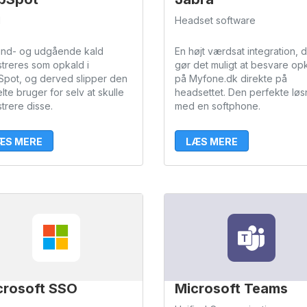
M
Headset software
 ind- og udgående kald
En højt værdsat integration, 
streres som opkald i
gør det muligt at besvare op
pot, og derved slipper den
på Myfone.dk direkte på
lte bruger for selv at skulle
headsettet. Den perfekte løs
strere disse.
med en softphone.
ÆS MERE
LÆS MERE
crosoft SSO
Microsoft Teams