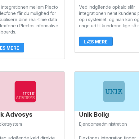
integrationen mellem Plecto
Ved indgående opkald slår
lexfone får du mulighed for
integrationen nemt kundens p
isualisere dine real-time data
op i systemet, og man kan o
Flexfone i Plectos informative
ringe ud til kunderne lige så 
boards.
LÆS MERE
ÆS MERE
ik Advosys
Unik Bolig
okatsystem
Ejendomsadministration
tag udgående kald direkte
Flexfones integration finder