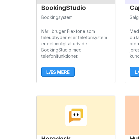
BookingStudio
Ca
Bookingsystem
Salg
Når I bruger Flexfone som
Med 
teleudbyder eller telefonsystem
du l
er det muligt at udvide
afd
BookingStudio med
jere
telefonifunktioner.
kund
LÆS MERE
L
Herodesk
Hu