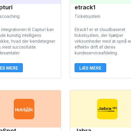
pturi
etrack1
INTEGRATIONER
scoaching
Ticketsystem
MATERIALER
integrationen til Capturi kan
Etrack1 er et cloudbaseret
ade kunstig intelligens
ticketsystem, der hjælper
ække, hvad der kendetegner
virksomheder med at opnå e
PRISER
s mest succesfulde
effektiv drift af deres
esamtaler.
kundeserviceafdeling.
ÆS MERE
LÆS MERE
bSpot
Jabra