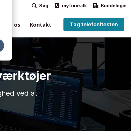
Søg
myfone.dk
Kundelogin
Om os
Kontakt
Tag telefonitesten
e
til håndtering af
værktøjer
n via Myfone-
ighed ved at
ordtelefoner