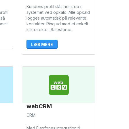
Kundens profil slås nemt op i
rofil
systemet ved opkald. Alle opkald
gså
logges automatisk på relevante
nemt.
kontakter. Ring ud med et enkelt
klik direkte i Salesforce.
LÆS MERE
webCRM
CRM
Med Flexfones integration til