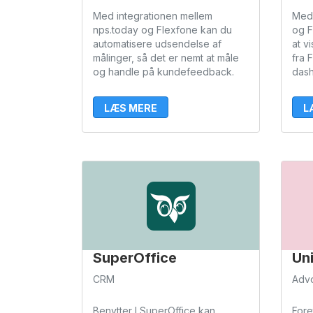
Med integrationen mellem
Med 
nps.today og Flexfone kan du
og F
automatisere udsendelse af
at v
målinger, så det er nemt at måle
fra 
og handle på kundefeedback.
dash
LÆS MERE
L
SuperOffice
Un
CRM
Adv
Benytter I SuperOffice kan
Fore