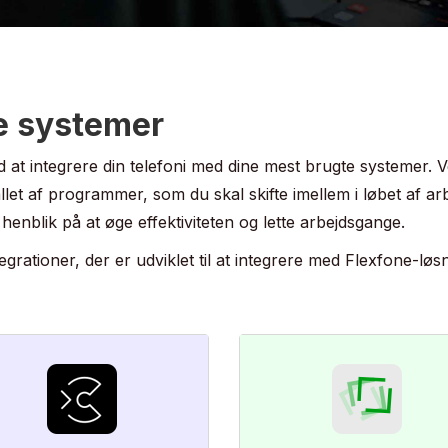
Telefoni integreret i T
re systemer
AI-drevet telefoni
ed at integrere din telefoni med dine mest brugte systemer. 
let af programmer, som du skal skifte imellem i løbet af ar
nblik på at øge effektiviteten og lette arbejdsgange.
Live opkaldsstatistik p
grationer, der er udviklet til at integrere med Flexfone-løs
Wallboard.
ALLE FUNKTIONER
BUSYLIGHT
SOFTPHONE