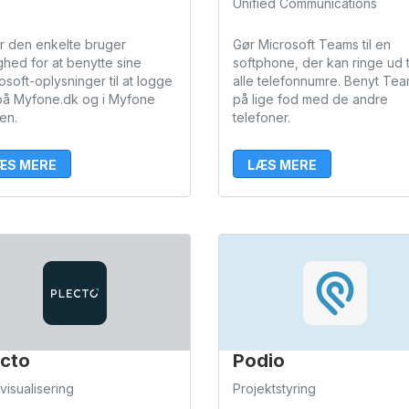
Unified Communications
r den enkelte bruger
Gør Microsoft Teams til en
ghed for at benytte sine
softphone, der kan ringe ud t
osoft-oplysninger til at logge
alle telefonnumre. Benyt Te
på Myfone.dk og i Myfone
på lige fod med de andre
en.
telefoner.
ÆS MERE
LÆS MERE
ecto
Podio
visualisering
Projektstyring