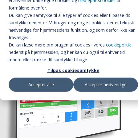
Vi anvender både egne cookies og
tredjepartscookies
til
Søg
myfone.dk
Kundelogin
formålene ovenfor.
FLEXFONE CALLAI
Du kan give samtykke til alle typer af cookies eller tilpasse dit
samtykke nedenfor. Vi bruger dog nogle cookies, der er teknisk
WALLBOARD
nødvendige for hjemmesidens funktion, og som derfor ikke kan
fravælges.
ALLE FUNKTIONER
Du kan læse mere om brugen af cookies i vores
cookiepolitik
BUSYLIGHT
nederst på hjemmesiden, og her kan du også til enhver tid
ændre eller trække dit samtykke tilbage.
SOFTPHONE
Tilpas cookiesamtykke
INTEGRATIONER
Accepter alle
Accepter nødvendige
MATERIALER
PRISER
OM FLEXFONE