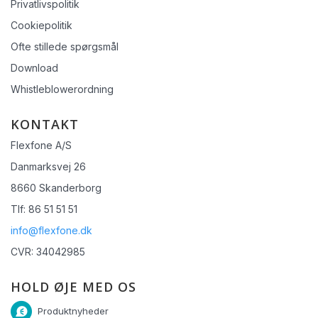
Privatlivspolitik
Cookiepolitik
Ofte stillede spørgsmål
Download
Whistleblowerordning
KONTAKT
Flexfone A/S
Danmarksvej 26
8660 Skanderborg
Tlf: 86 51 51 51
info@flexfone.dk
CVR: 34042985
HOLD ØJE MED OS
Produktnyheder