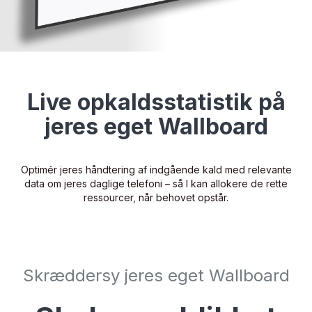
OM OS
KUNDECASES
KVALITET OG STABILITET
Live opkaldsstatistik på
FORHANDLER
jeres eget Wallboard
BLOG
JOBS
Optimér jeres håndtering af indgående kald med relevante
data om jeres daglige telefoni – så I kan allokere de rette
OFTE STILLEDE SPØRGSMÅL
ressourcer, når behovet opstår.
Skræddersy jeres eget Wallboard