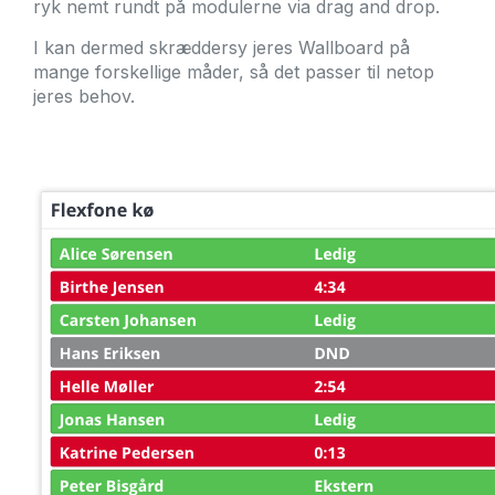
ryk nemt rundt på modulerne via drag and drop.
I kan dermed skræddersy jeres Wallboard på
mange forskellige måder, så det passer til netop
jeres behov.