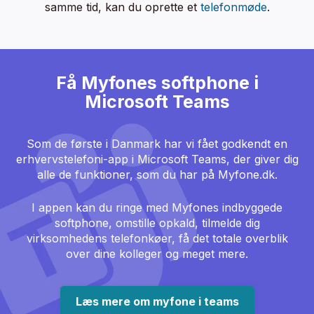
samme tid, kan du oprette et
telefonmøde
.
Få Myfones softphone i
Microsoft Teams
Som de første i Danmark har vi fået godkendt en
erhvervstelefoni-app i Microsoft Teams, der giver dig
alle de funktioner, som du har på Myfone.dk.
I appen kan du ringe med Myfones indbyggede
softphone, omstille opkald, tilmelde dig
virksomhedens telefonkøer, få det totale overblik
over dine kolleger og meget mere.
Læs mere om myfone i teams