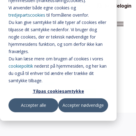
hjemmesiden (markedsføringscookies).
Søg
myfone.dk
Kundelogin
Vi anvender både egne cookies og
FLEXFONE CALLAI
tredjepartscookies
til formålene ovenfor.
Du kan give samtykke til alle typer af cookies eller
WALLBOARD
tilpasse dit samtykke nedenfor. Vi bruger dog
nogle cookies, der er teknisk nødvendige for
ALLE FUNKTIONER
hjemmesidens funktion, og som derfor ikke kan
BUSYLIGHT
fravælges.
Du kan læse mere om brugen af cookies i vores
SOFTPHONE
cookiepolitik
nederst på hjemmesiden, og her kan
du også til enhver tid ændre eller trække dit
INTEGRATIONER
samtykke tilbage.
Tilpas cookiesamtykke
MATERIALER
Accepter alle
Accepter nødvendige
PRISER
OM FLEXFONE