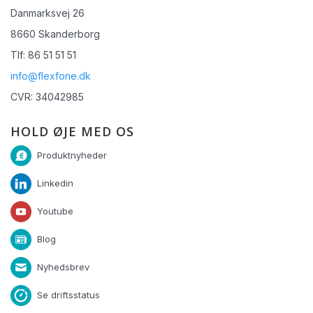
Danmarksvej 26
8660 Skanderborg
Tlf: 86 51 51 51
info@flexfone.dk
CVR: 34042985
HOLD ØJE MED OS
Produktnyheder
Linkedin
Youtube
Blog
Nyhedsbrev
Se driftsstatus