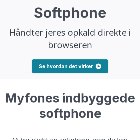
OM OS
Softphone
KUNDECASES
Håndter jeres opkald direkte i
KVALITET OG STABILITET
browseren
FORHANDLER
BLOG
Se hvordan det virker
JOBS
OFTE STILLEDE SPØRGSMÅL
Myfones indbyggede
softphone
Vi har skabt en softphone, som du kan