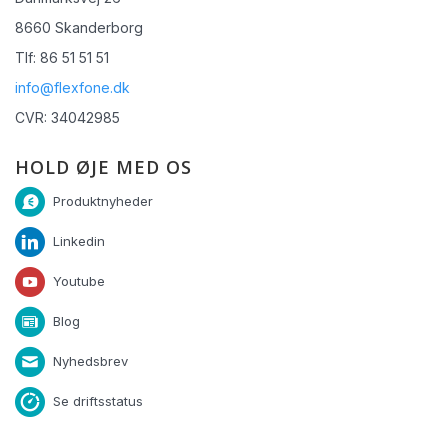
8660 Skanderborg
Tlf: 86 51 51 51
info@flexfone.dk
CVR: 34042985
HOLD ØJE MED OS
Produktnyheder
Linkedin
Youtube
Blog
Nyhedsbrev
Se driftsstatus