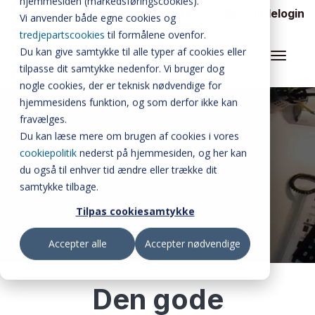
hjemmesiden (markedsføringscookies).
Søg
myfone.dk
Kundelogin
Vi anvender både egne cookies og
FLEXFONE CALLAI
tredjepartscookies
til formålene ovenfor.
Du kan give samtykke til alle typer af cookies eller
WALLBOARD
tilpasse dit samtykke nedenfor. Vi bruger dog
nogle cookies, der er teknisk nødvendige for
ALLE FUNKTIONER
hjemmesidens funktion, og som derfor ikke kan
BUSYLIGHT
fravælges.
Du kan læse mere om brugen af cookies i vores
SOFTPHONE
cookiepolitik
nederst på hjemmesiden, og her kan
du også til enhver tid ændre eller trække dit
INTEGRATIONER
samtykke tilbage.
Tilpas cookiesamtykke
MATERIALER
Accepter alle
Accepter nødvendige
PRISER
OM FLEXFONE
Den gode