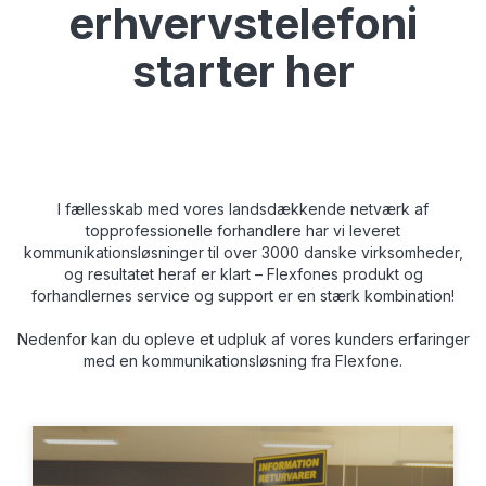
OM OS
erhvervstelefoni
KUNDECASES
starter her
KVALITET OG STABILITET
FORHANDLER
BLOG
I fællesskab med vores landsdækkende netværk af
topprofessionelle forhandlere har vi leveret
kommunikationsløsninger til over 3000 danske virksomheder,
JOBS
og resultatet heraf er klart – Flexfones produkt og
forhandlernes service og support er en stærk kombination!
OFTE STILLEDE SPØRGSMÅL
Nedenfor kan du opleve et udpluk af vores kunders erfaringer
med en kommunikationsløsning fra Flexfone.