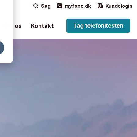
Søg
myfone.dk
Kundelogin
Om os
Kontakt
Tag telefonitesten
e
til håndtering af
n via Myfone-
ordtelefoner