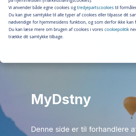
på hjemmesiden (markedsføringscookies).
Lad os tage en snak på 86 51 51 51 eller
Bliv kontaktet
Vi anvender både egne cookies og
tredjepartscookies
til formåle
Du kan give samtykke til alle typer af cookies eller tilpasse dit 
nødvendige for hjemmesidens funktion, og som derfor ikke kan 
Du kan læse mere om brugen af cookies i vores
cookiepolitik
ned
trække dit samtykke tilbage.
MyDstny
Denne side er til forhandlere a