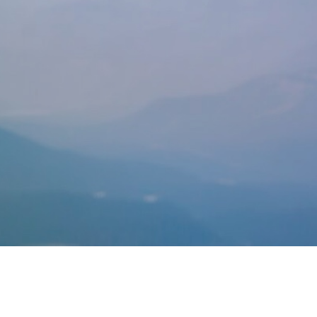
Telefoni integreret i T
AI-drevet telefoni
Live opkaldsstatistik p
Wallboard.
ALLE FUNKTIONER
BUSYLIGHT
SOFTPHONE