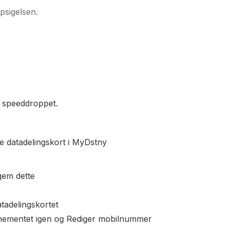
psigelsen.
er speeddroppet.
e datadelingskort i MyDstny
gem dette
atadelingskortet
onnementet igen og Rediger mobilnummer