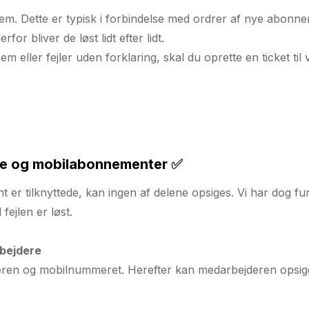
em. Dette er typisk i forbindelse med ordrer af nye abonnem
for bliver de løst lidt efter lidt.
m eller fejler uden forklaring, skal du oprette en ticket til 
ere og mobilabonnementer
✅
r tilknyttede, kan ingen af delene opsiges. Vi har dog fun
fejlen er løst.
rbejdere
deren og mobilnummeret. Herefter kan medarbejderen opsig