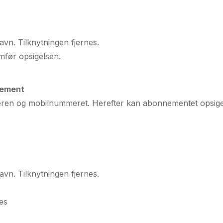
vn. Tilknytningen fjernes.
mfør opsigelsen.
nnement
deren og mobilnummeret. Herefter kan abonnementet opsig
vn. Tilknytningen fjernes.
es