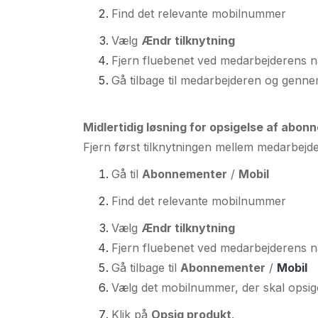
Find det relevante mobilnummer
Vælg
Ændr tilknytning
Fjern fluebenet ved medarbejderens na
Gå tilbage til medarbejderen og genne
Midlertidig løsning for opsigelse af abo
Fjern først tilknytningen mellem medarbej
Gå til
Abonnementer
/
Mobil
Find det relevante mobilnummer
Vælg
Ændr tilknytning
Fjern fluebenet ved medarbejderens na
Gå tilbage til
Abonnementer
/
Mobil
Vælg det mobilnummer, der skal opsig
Klik på
Opsig produkt
.