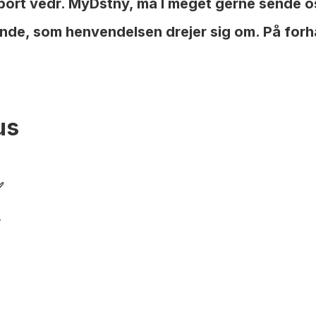
ort vedr. MyDstny, må I meget gerne sende os et
nende, som henvendelsen drejer sig om. På for
us
✅
.