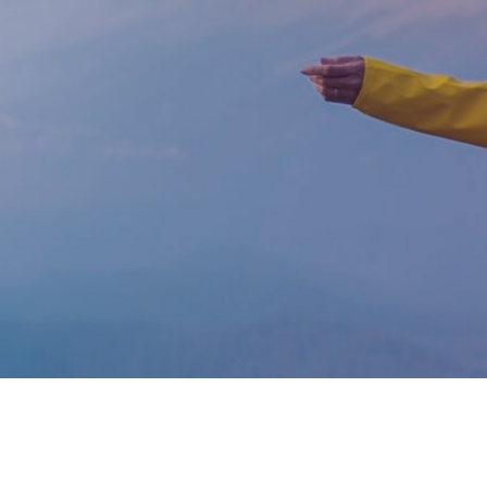
eams.
å jeres eget