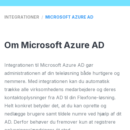
OM OS
KUNDECASES
INTEGRATIONER
MICROSOFT AZURE AD
KVALITET OG STABILITET
FORHANDLER
Om Microsoft Azure AD
BLOG
Integrationen til Microsoft Azure AD gør
JOBS
administrationen af din teleløsning både hurtigere og
nemmere.
Med integrationen kan du automatisk
OFTE STILLEDE SPØRGSMÅL
trække alle virksomhedens medarbejdere og deres
kontaktoplysninger fra AD til din Flexfone-løsning.
Helt konkret betyder det, at du kan oprette og
nedlægge brugere samt tildele numre ved hjælp af dit
AD. Derfor
behøver du fremover kun at registrere