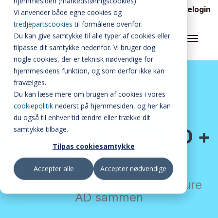
hjemmesiden (markedsføringscookies).
Søg
myfone.dk
Kundelogin
Vi anvender både egne cookies og
FLEXFONE CALLAI
tredjepartscookies
til formålene ovenfor.
Du kan give samtykke til alle typer af cookies eller
WALLBOARD
tilpasse dit samtykke nedenfor. Vi bruger dog
nogle cookies, der er teknisk nødvendige for
ALLE FUNKTIONER
hjemmesidens funktion, og som derfor ikke kan
BUSYLIGHT
fravælges.
Du kan læse mere om brugen af cookies i vores
SOFTPHONE
cookiepolitik
nederst på hjemmesiden, og her kan
du også til enhver tid ændre eller trække dit
INTEGRATIONER
samtykke tilbage.
Microsoft Azure AD +
Tilpas cookiesamtykke
MATERIALER
Flexfone
Accepter alle
Accepter nødvendige
PRISER
Brug Flexfone og Microsoft Azure
AD sammen
OM FLEXFONE