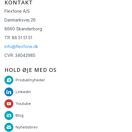
KONTAKT
Flexfone A/S
Danmarksvej 26
8660 Skanderborg
Tlf: 86 51 51 51
info@flexfone.dk
CVR: 34042985
HOLD ØJE MED OS
Produktnyheder
Linkedin
Youtube
Blog
Nyhedsbrev