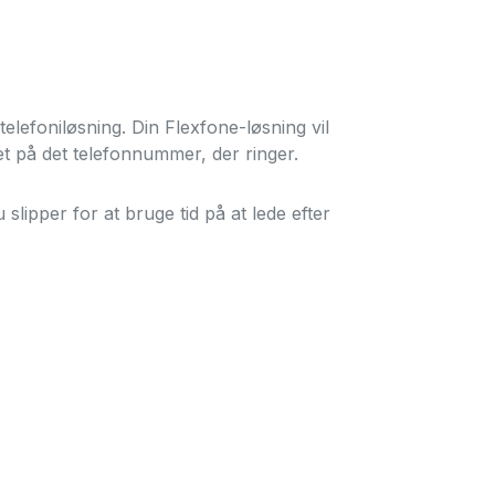
eams.
lefoniløsning. Din Flexfone-løsning vil
t på det telefonnummer, der ringer.
lipper for at bruge tid på at lede efter
å jeres eget