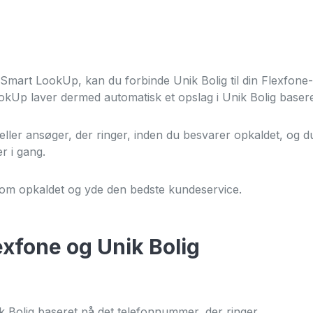
Telefoni integreret i T
art LookUp, kan du forbinde Unik Bolig til din Flexfone-te
okUp laver dermed automatisk et opslag i Unik Bolig basere
AI-drevet telefoni
ler ansøger, der ringer, inden du besvarer opkaldet, og du s
r i gang.
Live opkaldsstatistik p
g om opkaldet og yde den bedste kundeservice.
Wallboard.
ALLE FUNKTIONER
exfone og Unik Bolig
BUSYLIGHT
SOFTPHONE
k Bolig baseret på det telefonnummer, der ringer.