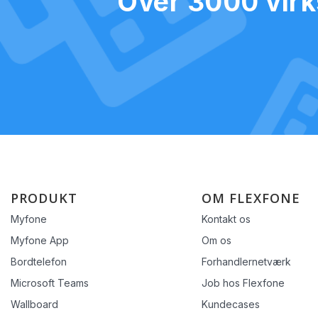
Over 3000 virks
PRODUKT
OM FLEXFONE
Myfone
Kontakt os
Myfone App
Om os
Bordtelefon
Forhandlernetværk
Microsoft Teams
Job hos Flexfone
Wallboard
Kundecases