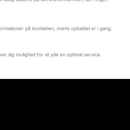
INTEGRATIONER
MATERIALER
nformationer på kontakten, imens opkaldet er i gang.
PRISER
ver dig mulighed for at yde en optimal service.