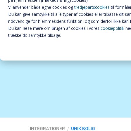
på hjemmesiden (markedsføringscookies).
Lad os tage en snak på 86 51 51 51 eller
Bliv kontaktet
Vi anvender både egne cookies og
tredjepartscookies
til formåle
Du kan give samtykke til alle typer af cookies eller tilpasse dit 
nødvendige for hjemmesidens funktion, og som derfor ikke kan 
Du kan læse mere om brugen af cookies i vores
cookiepolitik
ned
trække dit samtykke tilbage.
INTEGRATIONER
UNIK BOLIG