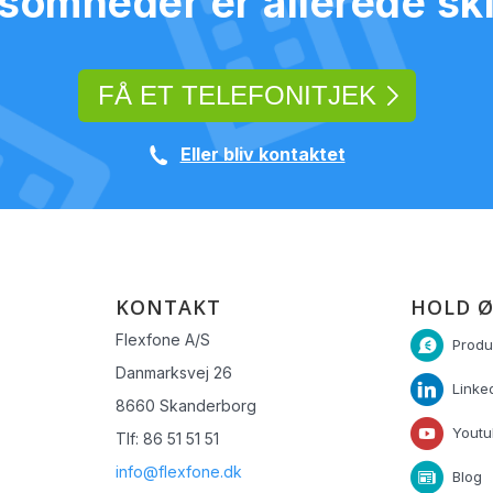
omheder er allerede skif
FÅ ET TELEFONITJEK
Eller bliv kontaktet
KONTAKT
HOLD Ø
Flexfone A/S
Produ
Danmarksvej 26
Linke
8660 Skanderborg
Yout
Tlf: 86 51 51 51
info@flexfone.dk
Blog