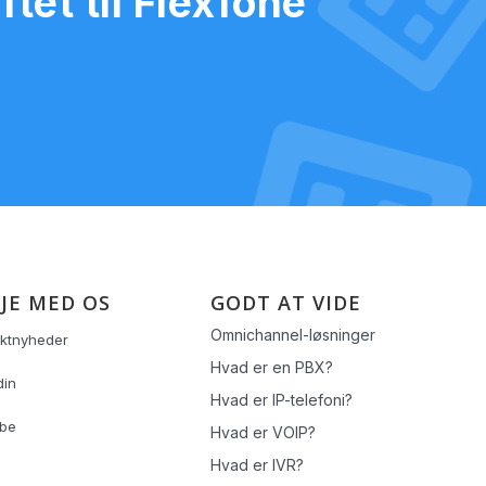
tet til Flexfone
JE MED OS
GODT AT VIDE
Omnichannel-løsninger
ktnyheder
Hvad er en PBX?
din
Hvad er IP-telefoni?
ube
Hvad er VOIP?
Hvad er IVR?