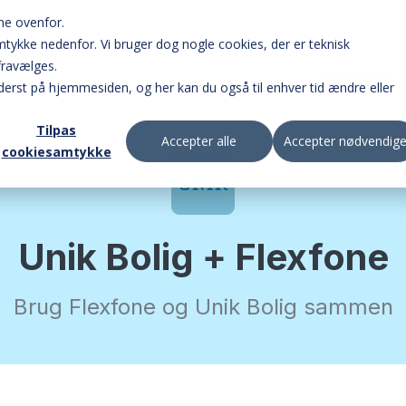
ne ovenfor.
samtykke nedenfor. Vi bruger dog nogle cookies, der er teknisk
fravælges.
Telefoni
erst på hjemmesiden, og her kan du også til enhver tid ændre eller
Tilpas
Accepter alle
Accepter nødvendig
cookiesamtykke
Online omstillingsbord 
opkald.
Unik Bolig + Flexfone
Omstil opkald på farte
appen.
Brug Flexfone og Unik Bolig sammen
Opsæt og brug jeres b
online.