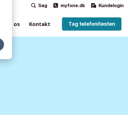
Søg
myfone.dk
Kundelogin
Om os
Kontakt
Tag telefonitesten
e
til håndtering af
n via Myfone-
ordtelefoner