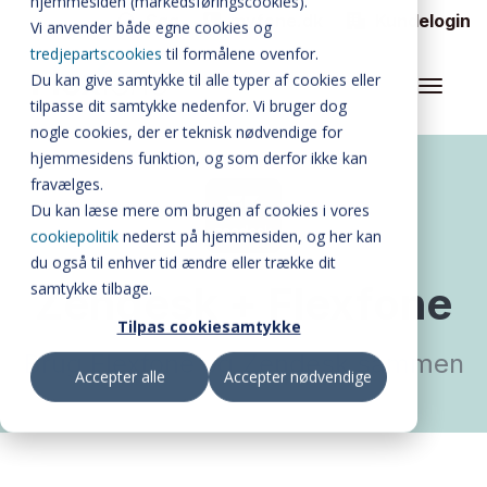
hjemmesiden (markedsføringscookies).
Søg
myfone.dk
Kundelogin
Vi anvender både egne cookies og
FLEXFONE CALLAI
tredjepartscookies
til formålene ovenfor.
Du kan give samtykke til alle typer af cookies eller
WALLBOARD
tilpasse dit samtykke nedenfor. Vi bruger dog
nogle cookies, der er teknisk nødvendige for
ALLE FUNKTIONER
hjemmesidens funktion, og som derfor ikke kan
BUSYLIGHT
fravælges.
Du kan læse mere om brugen af cookies i vores
SOFTPHONE
cookiepolitik
nederst på hjemmesiden, og her kan
du også til enhver tid ændre eller trække dit
INTEGRATIONER
Zendesk + Flexfone
samtykke tilbage.
Tilpas cookiesamtykke
MATERIALER
Brug Flexfone og Zendesk sammen
Accepter alle
Accepter nødvendige
PRISER
OM FLEXFONE