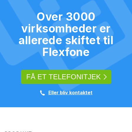
Over 3000
virksomheder er
allerede skiftet til
Flexfone
FÅ ET TELEFONITJEK
Eller bliv kontaktet