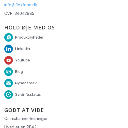
info@flexfone.dk
CVR: 34042985
HOLD ØJE MED OS
Produktnyheder
Linkedin
Youtube
Blog
Nyhedsbrev
Se driftsstatus
GODT AT VIDE
Omnichannel-løsninger
Hvad er en PBX?