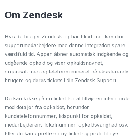
OM OS
Om Zendesk
KUNDECASES
KVALITET OG STABILITET
Hvis du bruger Zendesk og har Flexfone, kan dine
FORHANDLER
supportmedarbejdere med denne integration spare
værdifuld tid. Appen åbner automatisk indgående og
BLOG
udgående opkald og viser opkaldsnavnet,
organisationen og telefonnummeret på eksisterende
JOBS
brugere og deres tickets i din Zendesk Support.
OFTE STILLEDE SPØRGSMÅL
Du kan klikke på en ticket for at tilføje en intern note
med detaljer fra opkaldet, herunder
kundetelefonnummer, tidspunkt for opkaldet,
medarbejderens lokalnummer, opkaldsvarighed osv.
Eller du kan oprette en ny ticket og profil til nye