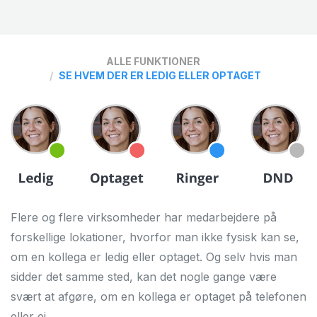
OM OS
KUNDECASES
ALLE FUNKTIONER
KVALITET OG STABILITET
SE HVEM DER ER LEDIG ELLER OPTAGET
FORHANDLER
BLOG
JOBS
OFTE STILLEDE SPØRGSMÅL
Flere og flere virksomheder har medarbejdere på
forskellige lokationer, hvorfor man ikke fysisk kan se,
om en kollega er ledig eller optaget. Og selv hvis man
sidder det samme sted, kan det nogle gange være
svært at afgøre, om en kollega er optaget på telefonen
eller ej.