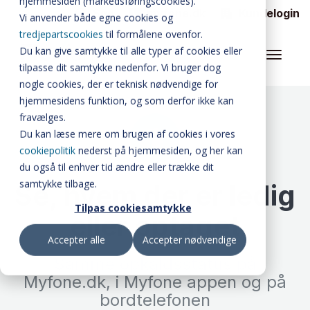
hjemmesiden (markedsføringscookies).
Søg
myfone.dk
Kundelogin
Vi anvender både egne cookies og
FLEXFONE CALLAI
tredjepartscookies
til formålene ovenfor.
Du kan give samtykke til alle typer af cookies eller
WALLBOARD
tilpasse dit samtykke nedenfor. Vi bruger dog
nogle cookies, der er teknisk nødvendige for
ALLE FUNKTIONER
hjemmesidens funktion, og som derfor ikke kan
BUSYLIGHT
fravælges.
Du kan læse mere om brugen af cookies i vores
SOFTPHONE
cookiepolitik
nederst på hjemmesiden, og her kan
du også til enhver tid ændre eller trække dit
INTEGRATIONER
samtykke tilbage.
Se, hvem der er ledig
Tilpas cookiesamtykke
MATERIALER
eller optaget
Accepter alle
Accepter nødvendige
PRISER
Samme opkaldsstatus på
Myfone.dk, i Myfone appen og på
OM FLEXFONE
bordtelefonen